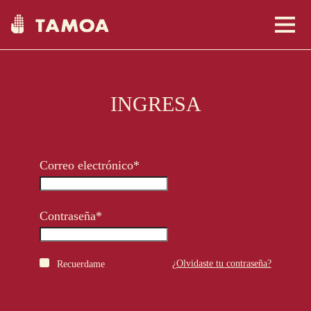
INGRESA
Nosotros
Correo electrónico*
Comunidades
Contraseña*
Tienda
¿Olvidaste tu contraseña?
Recuerdame
Clientes
USA