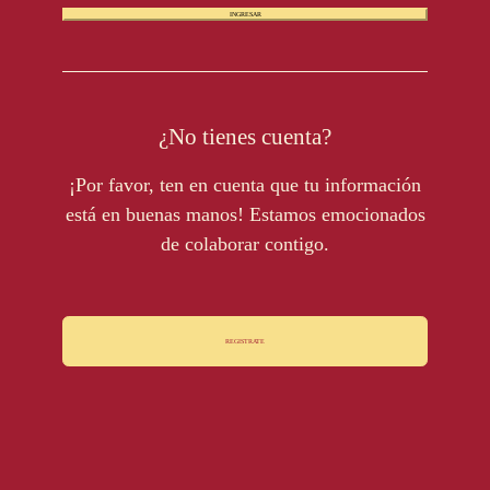
INGRESAR
Otras Regiones
En
/
Es
Ingresa
¿No tienes cuenta?
Registro
¡Por favor, ten en cuenta que tu información
está en buenas manos! Estamos emocionados
de colaborar contigo.
REGISTRATE