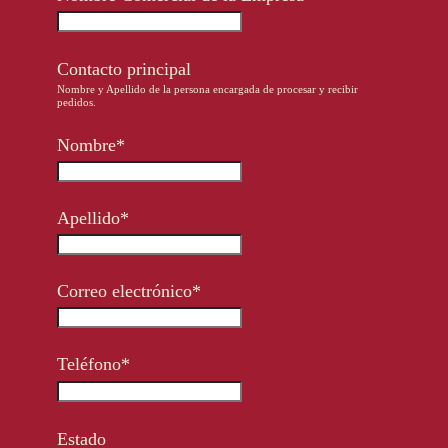
Otras Regiones
En
/
Es
Contacto principal
Ingresa
Nombre y Apellido de la persona encargada de procesar y recibir
pedidos.
Registro
Nombre*
Apellido*
Correo electrónico*
Teléfono*
Estado