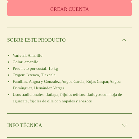
CREAR CUENTA
SOBRE ESTE PRODUCTO
Varietal:
Amarillo
C
olor:
amarillo
Peso neto por costal:
15 kg
Origen:
Ixtenco, Tlaxcala
Familias:
Angoa y González, Angoa García, Rojas Gaspar, Angoa
Domínguez, Hernández Vargas
Usos tradicionales:
tlatlapa, frijoles refritos, tlatloyos con hoja de
aguacate, frijoles de olla con nopales y epazote
INFO TÉCNICA