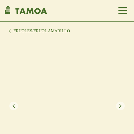
FRIJOLES
/FRIJOL AMARILLO
Nosotros
Comunidades
Tienda
Clientes
USA