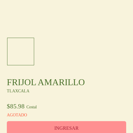
Otras Regiones
En
/
Es
Ingresa
Registro
FRIJOL AMARILLO
TLAXCALA
$
85.98
Costal
AGOTADO
INGRESAR