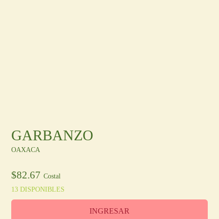
Otras Regiones
En
/
Es
Ingresa
Registro
GARBANZO
OAXACA
$
82.67
Costal
13 DISPONIBLES
INGRESAR