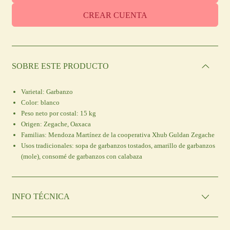
CREAR CUENTA
SOBRE ESTE PRODUCTO
Varietal:
Garbanzo
C
olor:
blanco
Peso neto por costal:
15 kg
Origen:
Zegache, Oaxaca
Familias:
Mendoza Martínez de la cooperativa Xhub Guldan Zegache
Usos tradicionales:
sopa de garbanzos tostados, amarillo de garbanzos
(mole), consomé de garbanzos con calabaza
INFO TÉCNICA