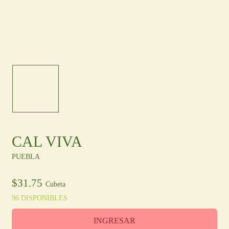
Otras Regiones
En
/
Es
Ingresa
Registro
CAL VIVA
PUEBLA
$
31.75
Cubeta
96 DISPONIBLES
INGRESAR